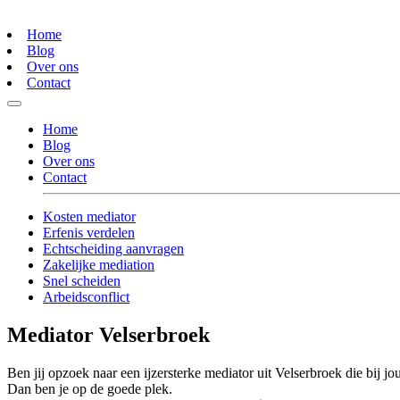
Home
Blog
Over ons
Contact
Home
Blog
Over ons
Contact
Kosten mediator
Erfenis verdelen
Echtscheiding aanvragen
Zakelijke mediation
Snel scheiden
Arbeidsconflict
Mediator Velserbroek
Ben jij opzoek naar een ijzersterke mediator uit Velserbroek die bij jo
Dan ben je op de goede plek.