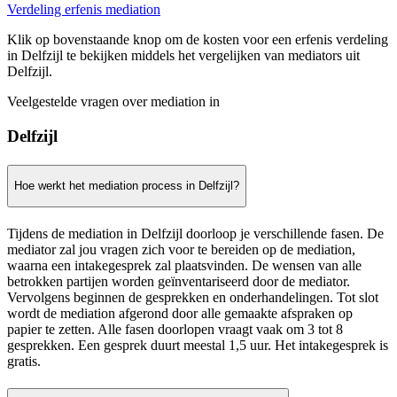
Verdeling erfenis mediation
Klik op bovenstaande knop om de kosten voor een erfenis verdeling
in Delfzijl te bekijken middels het vergelijken van mediators uit
Delfzijl.
Veelgestelde vragen over mediation in
Delfzijl
Hoe werkt het mediation process in Delfzijl?
Tijdens de mediation in Delfzijl doorloop je verschillende fasen. De
mediator zal jou vragen zich voor te bereiden op de mediation,
waarna een intakegesprek zal plaatsvinden. De wensen van alle
betrokken partijen worden geïnventariseerd door de mediator.
Vervolgens beginnen de gesprekken en onderhandelingen. Tot slot
wordt de mediation afgerond door alle gemaakte afspraken op
papier te zetten. Alle fasen doorlopen vraagt vaak om 3 tot 8
gesprekken. Een gesprek duurt meestal 1,5 uur. Het intakegesprek is
gratis.