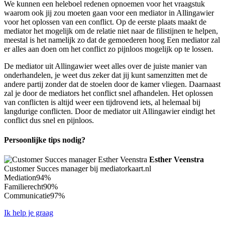
We kunnen een heleboel redenen opnoemen voor het vraagstuk
waarom ook jij zou moeten gaan voor een mediator in Allingawier
voor het oplossen van een conflict. Op de eerste plaats maakt de
mediator het mogelijk om de relatie niet naar de filistijnen te helpen,
meestal is het namelijk zo dat de gemoederen hoog Een mediator zal
er alles aan doen om het conflict zo pijnloos mogelijk op te lossen.
De mediator uit Allingawier weet alles over de juiste manier van
onderhandelen, je weet dus zeker dat jij kunt samenzitten met de
andere partij zonder dat de stoelen door de kamer vliegen. Daarnaast
zal je door de mediators het conflict snel afhandelen. Het oplossen
van conflicten is altijd weer een tijdrovend iets, al helemaal bij
langdurige conflicten. Door de mediator uit Allingawier eindigt het
conflict dus snel en pijnloos.
Persoonlijke tips nodig?
Esther Veenstra
Customer Succes manager bij mediatorkaart.nl
Mediation
94%
Familierecht
90%
Communicatie
97%
Ik help je graag