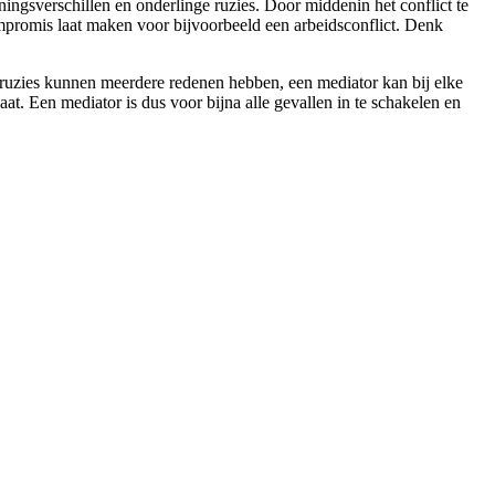
ningsverschillen en onderlinge ruzies. Door middenin het conflict te
n compromis laat maken voor bijvoorbeeld een arbeidsconflict. Denk
 ruzies kunnen meerdere redenen hebben, een mediator kan bij elke
at. Een mediator is dus voor bijna alle gevallen in te schakelen en