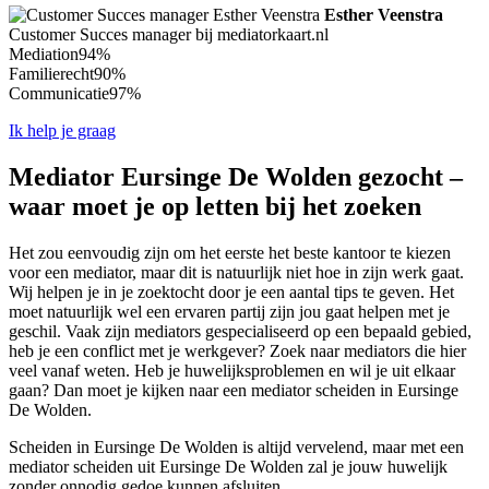
Esther Veenstra
Customer Succes manager bij mediatorkaart.nl
Mediation
94%
Familierecht
90%
Communicatie
97%
Ik help je graag
Mediator Eursinge De Wolden gezocht –
waar moet je op letten bij het zoeken
Het zou eenvoudig zijn om het eerste het beste kantoor te kiezen
voor een mediator, maar dit is natuurlijk niet hoe in zijn werk gaat.
Wij helpen je in je zoektocht door je een aantal tips te geven. Het
moet natuurlijk wel een ervaren partij zijn jou gaat helpen met je
geschil. Vaak zijn mediators gespecialiseerd op een bepaald gebied,
heb je een conflict met je werkgever? Zoek naar mediators die hier
veel vanaf weten. Heb je huwelijksproblemen en wil je uit elkaar
gaan? Dan moet je kijken naar een mediator scheiden in Eursinge
De Wolden.
Scheiden in Eursinge De Wolden is altijd vervelend, maar met een
mediator scheiden uit Eursinge De Wolden zal je jouw huwelijk
zonder onnodig gedoe kunnen afsluiten.