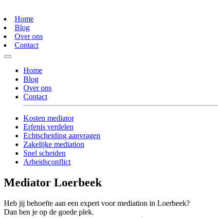
Home
Blog
Over ons
Contact
Home
Blog
Over ons
Contact
Kosten mediator
Erfenis verdelen
Echtscheiding aanvragen
Zakelijke mediation
Snel scheiden
Arbeidsconflict
Mediator Loerbeek
Heb jij behoefte aan een expert voor mediation in Loerbeek?
Dan ben je op de goede plek.