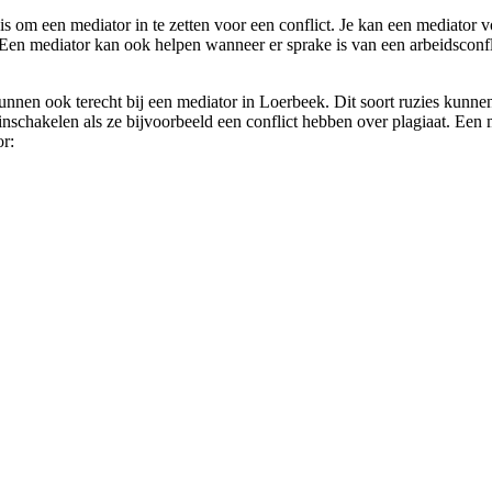
s om een mediator in te zetten voor een conflict. Je kan een mediator vo
 Een mediator kan ook helpen wanneer er sprake is van een arbeidsconflic
unnen ook terecht bij een mediator in Loerbeek. Dit soort ruzies kunne
schakelen als ze bijvoorbeeld een conflict hebben over plagiaat. Een m
or: