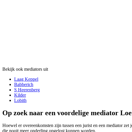
Bekijk ook mediators uit
Laag Keppel
Babberich
S Heerenberg
Kilder
Lobith
Op zoek naar een voordelige mediator Loe
Hoewel er overeenkomsten zijn tussen een jurist en een mediator zet je
die nooit meer onderling opgelost kunnen worden.