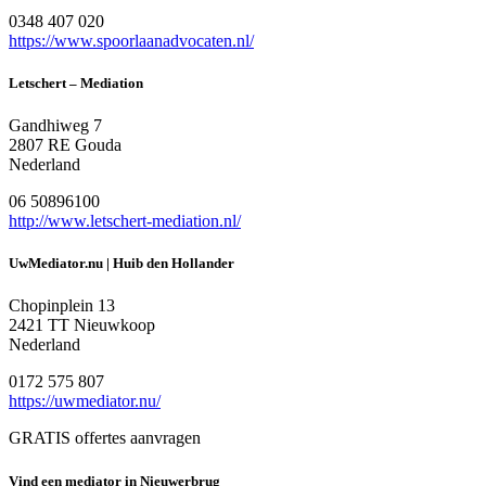
0348 407 020
https://www.spoorlaanadvocaten.nl/
Letschert – Mediation
Gandhiweg 7
2807 RE Gouda
Nederland
06 50896100
http://www.letschert-mediation.nl/
UwMediator.nu | Huib den Hollander
Chopinplein 13
2421 TT Nieuwkoop
Nederland
0172 575 807
https://uwmediator.nu/
GRATIS offertes aanvragen
Vind een mediator in Nieuwerbrug