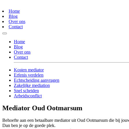
Home
Blog
Over ons
Contact
Home
Blog
Over ons
Contact
Kosten mediator
Erfenis verdelen
Echtscheiding aanvragen
Zakelijke mediation
Snel scheiden
Arbeidsconflict
Mediator Oud Ootmarsum
Behoefte aan een betaalbare mediator uit Oud Ootmarsum die bij jouw
Dan ben je op de goede plek.