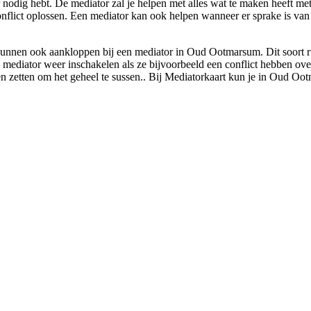
r nodig hebt. De mediator zal je helpen met alles wat te maken heeft met
t conflict oplossen. Een mediator kan ook helpen wanneer er sprake is van
kunnen ook aankloppen bij een mediator in Oud Ootmarsum. Dit soort r
 mediator weer inschakelen als ze bijvoorbeeld een conflict hebben over
ten zetten om het geheel te sussen.. Bij Mediatorkaart kun je in Oud Oo