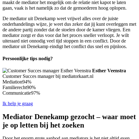
maakt de mediator het mogelijk om de relatie niet kapot te laten
gaan, vaak is het namelijk zo dat de gemoederen hoog oplopen.
De mediator uit Denekamp weet vrijwel alles over de juiste
onderhandelings wijze, je weet dus zeker dat jij kunt overleggen met
de andere partij zonder dat de stoelen door de kamer vliegen. Een
mediator zorgt er dus voor dat het proces sneller verloopt. Je wilt
uiteraard niet onnodig veel tijd stoppen in een conflict. Door de
mediator uit Denekamp eindigt het conflict dus snel en pijnloos.
Persoonlijke tips nodig?
Esther Veenstra
Customer Succes manager bij mediatorkaart.nl
Mediation
94%
Familierecht
90%
Communicatie
97%
Ik help je graag
Mediator Denekamp gezocht – waar moet
je op letten bij het zoeken
Door het enorm grote aanbod aan mediators is het niet altijd even