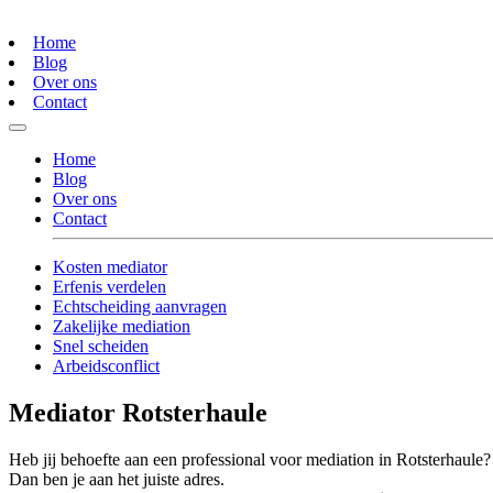
Home
Blog
Over ons
Contact
Home
Blog
Over ons
Contact
Kosten mediator
Erfenis verdelen
Echtscheiding aanvragen
Zakelijke mediation
Snel scheiden
Arbeidsconflict
Mediator Rotsterhaule
Heb jij behoefte aan een professional voor mediation in Rotsterhaule?
Dan ben je aan het juiste adres.