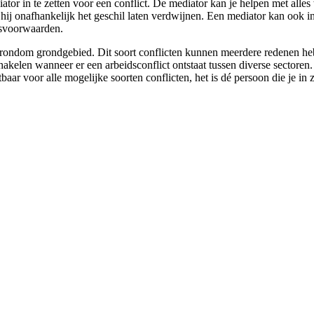
ator in te zetten voor een conflict. De mediator kan je helpen met alles
n hij onafhankelijk het geschil laten verdwijnen. Een mediator kan ook 
idsvoorwaarden.
n rondom grondgebied. Dit soort conflicten kunnen meerdere redenen heb
akelen wanneer er een arbeidsconflict ontstaat tussen diverse sectoren.
tbaar voor alle mogelijke soorten conflicten, het is dé persoon die je in