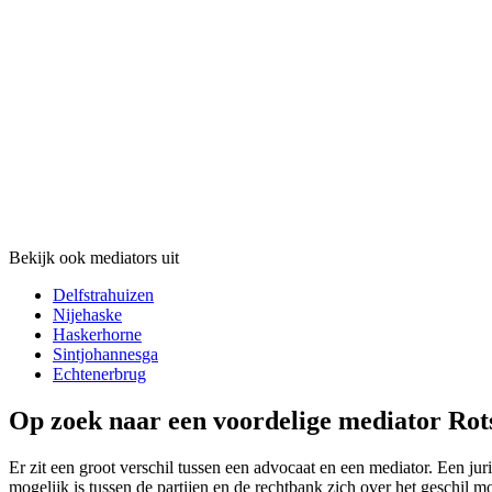
Bekijk ook mediators uit
Delfstrahuizen
Nijehaske
Haskerhorne
Sintjohannesga
Echtenerbrug
Op zoek naar een voordelige mediator Rots
Er zit een groot verschil tussen een advocaat en een mediator. Een jur
mogelijk is tussen de partijen en de rechtbank zich over het geschil m