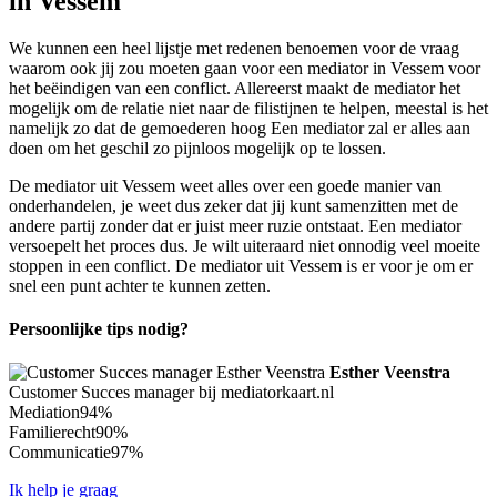
in Vessem
We kunnen een heel lijstje met redenen benoemen voor de vraag
waarom ook jij zou moeten gaan voor een mediator in Vessem voor
het beëindigen van een conflict. Allereerst maakt de mediator het
mogelijk om de relatie niet naar de filistijnen te helpen, meestal is het
namelijk zo dat de gemoederen hoog Een mediator zal er alles aan
doen om het geschil zo pijnloos mogelijk op te lossen.
De mediator uit Vessem weet alles over een goede manier van
onderhandelen, je weet dus zeker dat jij kunt samenzitten met de
andere partij zonder dat er juist meer ruzie ontstaat. Een mediator
versoepelt het proces dus. Je wilt uiteraard niet onnodig veel moeite
stoppen in een conflict. De mediator uit Vessem is er voor je om er
snel een punt achter te kunnen zetten.
Persoonlijke tips nodig?
Esther Veenstra
Customer Succes manager bij mediatorkaart.nl
Mediation
94%
Familierecht
90%
Communicatie
97%
Ik help je graag