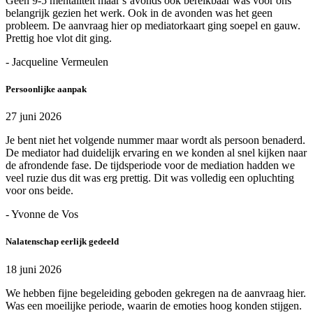
Geen 9-5 mentaliteit maar s’avonds ook bereikbaar was voor ons
belangrijk gezien het werk. Ook in de avonden was het geen
probleem. De aanvraag hier op mediatorkaart ging soepel en gauw.
Prettig hoe vlot dit ging.
- Jacqueline Vermeulen
Persoonlijke aanpak
27 juni 2026
Je bent niet het volgende nummer maar wordt als persoon benaderd.
De mediator had duidelijk ervaring en we konden al snel kijken naar
de afrondende fase. De tijdsperiode voor de mediation hadden we
veel ruzie dus dit was erg prettig. Dit was volledig een opluchting
voor ons beide.
- Yvonne de Vos
Nalatenschap eerlijk gedeeld
18 juni 2026
We hebben fijne begeleiding geboden gekregen na de aanvraag hier.
Was een moeilijke periode, waarin de emoties hoog konden stijgen.