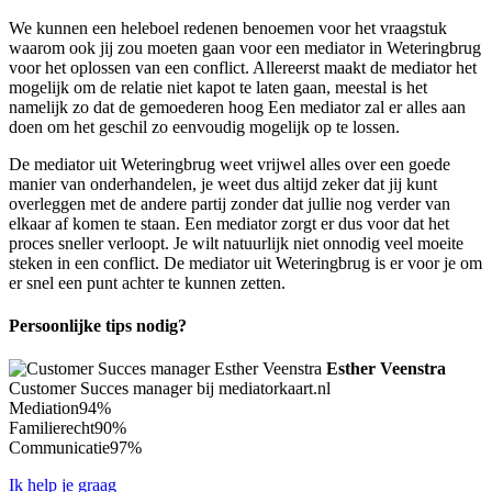
We kunnen een heleboel redenen benoemen voor het vraagstuk
waarom ook jij zou moeten gaan voor een mediator in Weteringbrug
voor het oplossen van een conflict. Allereerst maakt de mediator het
mogelijk om de relatie niet kapot te laten gaan, meestal is het
namelijk zo dat de gemoederen hoog Een mediator zal er alles aan
doen om het geschil zo eenvoudig mogelijk op te lossen.
De mediator uit Weteringbrug weet vrijwel alles over een goede
manier van onderhandelen, je weet dus altijd zeker dat jij kunt
overleggen met de andere partij zonder dat jullie nog verder van
elkaar af komen te staan. Een mediator zorgt er dus voor dat het
proces sneller verloopt. Je wilt natuurlijk niet onnodig veel moeite
steken in een conflict. De mediator uit Weteringbrug is er voor je om
er snel een punt achter te kunnen zetten.
Persoonlijke tips nodig?
Esther Veenstra
Customer Succes manager bij mediatorkaart.nl
Mediation
94%
Familierecht
90%
Communicatie
97%
Ik help je graag