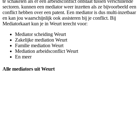
te schakelen als er een arbeidsconflict ontstaat tussen verschillende
sectoren. kunnen een mediator weer inzetten als ze bijvoorbeeld een
conflict hebben over een patent. Een mediator is dus multi-inzetbaar
en kan jou waarschijnlijk ook assisteren bij je conflict. Bij
Mediatorkaart kun je in Weurt terecht voor:
Mediator scheiding Weurt
Zakelijke mediation Weurt
Familie mediation Weurt
Mediation arbeidsconflict Weurt
En meer
Alle mediators uit Weurt