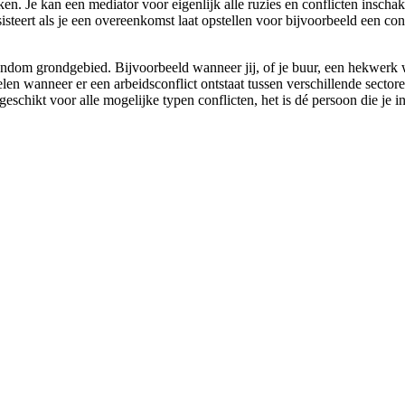
ken. Je kan een mediator voor eigenlijk alle ruzies en conflicten inscha
sisteert als je een overeenkomst laat opstellen voor bijvoorbeeld een c
ndom grondgebied. Bijvoorbeeld wanneer jij, of je buur, een hekwerk wi
kelen wanneer er een arbeidsconflict ontstaat tussen verschillende secto
 geschikt voor alle mogelijke typen conflicten, het is dé persoon die je