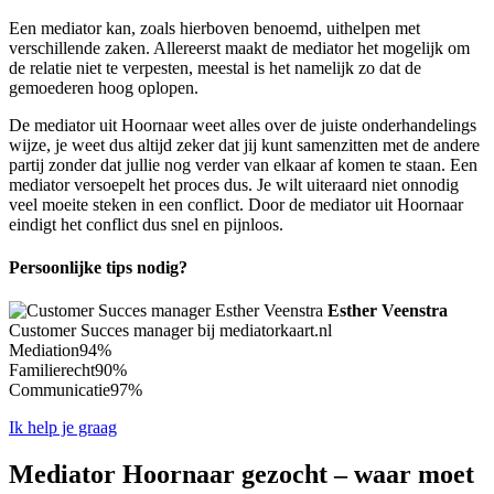
Een mediator kan, zoals hierboven benoemd, uithelpen met
verschillende zaken. Allereerst maakt de mediator het mogelijk om
de relatie niet te verpesten, meestal is het namelijk zo dat de
gemoederen hoog oplopen.
De mediator uit Hoornaar weet alles over de juiste onderhandelings
wijze, je weet dus altijd zeker dat jij kunt samenzitten met de andere
partij zonder dat jullie nog verder van elkaar af komen te staan. Een
mediator versoepelt het proces dus. Je wilt uiteraard niet onnodig
veel moeite steken in een conflict. Door de mediator uit Hoornaar
eindigt het conflict dus snel en pijnloos.
Persoonlijke tips nodig?
Esther Veenstra
Customer Succes manager bij mediatorkaart.nl
Mediation
94%
Familierecht
90%
Communicatie
97%
Ik help je graag
Mediator Hoornaar gezocht – waar moet