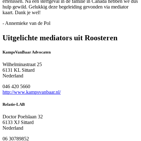
erfenissen. Na een sterfgeval in de familie in Canada hebben we dus
hulp gewild. Gelukkig deze begeleiding gevonden via mediator
kaart. Dank je wel!
- Annemieke van de Pol
Uitgelichte mediators uit Roosteren
KampsVanBaar Advocaten
Wilhelminastraat 25
6131 KL Sittard
Nederland
046 420 5660
http://www.kampsvanbaar.nl/
Relatie-LAB
Doctor Poelslaan 32
6133 XJ Sittard
Nederland
06 30789852