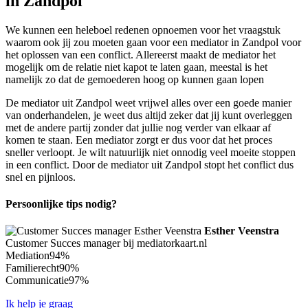
in Zandpol
We kunnen een heleboel redenen opnoemen voor het vraagstuk
waarom ook jij zou moeten gaan voor een mediator in Zandpol voor
het oplossen van een conflict. Allereerst maakt de mediator het
mogelijk om de relatie niet kapot te laten gaan, meestal is het
namelijk zo dat de gemoederen hoog op kunnen gaan lopen
De mediator uit Zandpol weet vrijwel alles over een goede manier
van onderhandelen, je weet dus altijd zeker dat jij kunt overleggen
met de andere partij zonder dat jullie nog verder van elkaar af
komen te staan. Een mediator zorgt er dus voor dat het proces
sneller verloopt. Je wilt natuurlijk niet onnodig veel moeite stoppen
in een conflict. Door de mediator uit Zandpol stopt het conflict dus
snel en pijnloos.
Persoonlijke tips nodig?
Esther Veenstra
Customer Succes manager bij mediatorkaart.nl
Mediation
94%
Familierecht
90%
Communicatie
97%
Ik help je graag