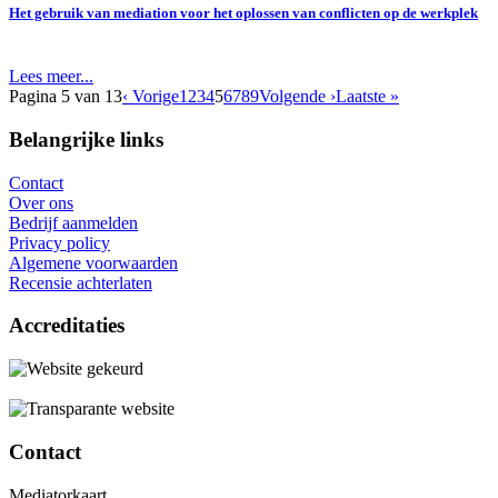
Het gebruik van mediation voor het oplossen van conflicten op de werkplek
Lees meer...
Pagina 5 van 13
‹ Vorige
1
2
3
4
5
6
7
8
9
Volgende ›
Laatste »
Belangrijke links
Contact
Over ons
Bedrijf aanmelden
Privacy policy
Algemene voorwaarden
Recensie achterlaten
Accreditaties
Contact
Mediatorkaart