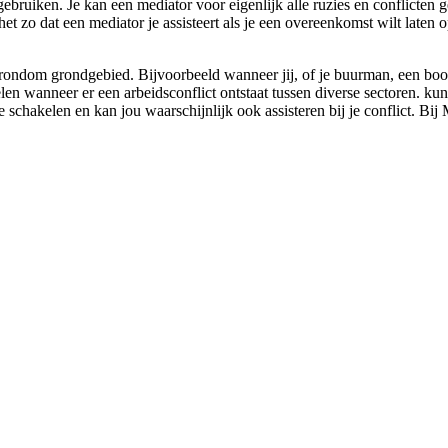
 gebruiken. Je kan een mediator voor eigenlijk alle ruzies en conflicten 
 het zo dat een mediator je assisteert als je een overeenkomst wilt laten 
n rondom grondgebied. Bijvoorbeeld wanneer jij, of je buurman, een boom
en wanneer er een arbeidsconflict ontstaat tussen diverse sectoren. kun
te schakelen en kan jou waarschijnlijk ook assisteren bij je conflict. B