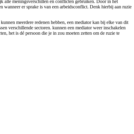
ijk alle meningsverschillen en conflicten gebruiken. Door in het
en wanneer er sprake is van een arbeidsconflict. Denk hierbij aan ruzie
n kunnen meerdere redenen hebben, een mediator kan bij elke van dit
 tussen verschillende sectoren. kunnen een mediator weer inschakelen
cten, het is dé persoon die je in zou moeten zetten om de ruzie te